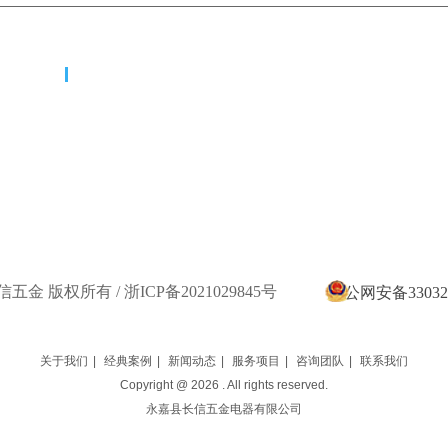
联系我们
全国统一服务热线：400 837 0918
公司电话：+86-0577-67216000 +86-0577-67229509
公司传真：+86-0577-67216001 +86-0577-67223070
公司地址：
浙江省永嘉县五金智能制造产业园
21 长信五金 版权所有 / 浙ICP备2021029845号
浙公网安备330324
关于我们
|
经典案例
|
新闻动态
|
服务项目
|
咨询团队
|
联系我们
Copyright @
2026
. All rights reserved.
永嘉县长信五金电器有限公司